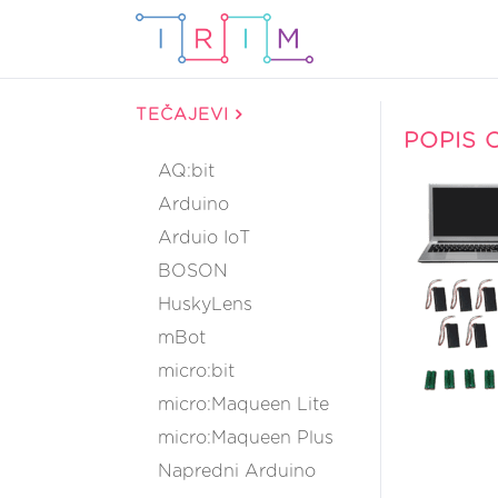
TEČAJEVI
POPIS 
AQ:bit
Arduino
Arduio IoT
BOSON
HuskyLens
mBot
micro:bit
micro:Maqueen Lite
micro:Maqueen Plus
Napredni Arduino