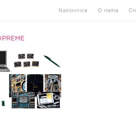
Naslovnica
O nama
Cr
OPREME