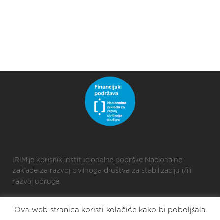
IRIM je korisnik institucionalne podrške Nacionalne
zaklade za razvoj civilnoga društva za stabilizaciju i/ili
razvoj udruge.
Ova web stranica koristi kolačiće kako bi poboljšala
2025 © Croatian Makers