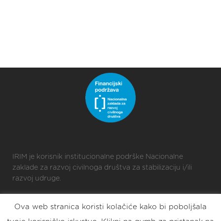
IRIM je korisnik institucionalne podrške Nacionalne
zaklade za razvoj civilnoga društva za stabilizaciju i/ili
razvoj udruge.
Ova web stranica koristi kolačiće kako bi poboljšala
2025 © Croatian Makers