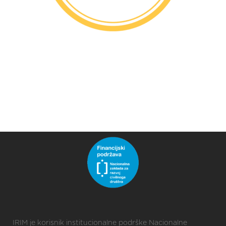
IRIM je korisnik institucionalne podrške Nacionalne