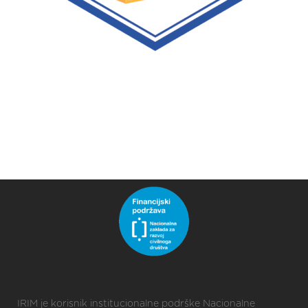
IRIM je korisnik institucionalne podrške Nacionalne