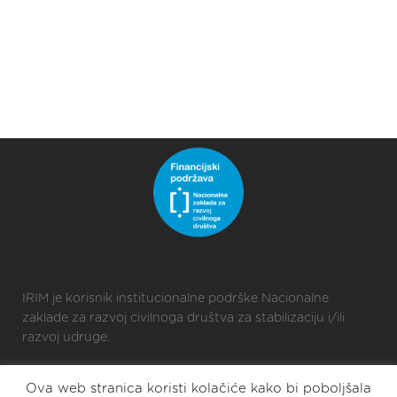
IRIM je korisnik institucionalne podrške Nacionalne
zaklade za razvoj civilnoga društva za stabilizaciju i/ili
razvoj udruge.
Ova web stranica koristi kolačiće kako bi poboljšala