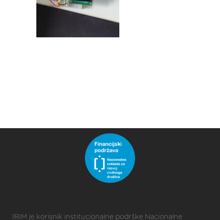
IRIM je korisnik institucionalne podrške Nacionalne