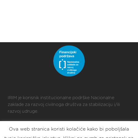
IRIM je korisnik institucionalne podrške Nacionalne
zaklade za razvoj civilnoga društva za stabilizaciju i/ili
razvoj udruge.
Ova web stranica koristi kolačiće kako bi poboljšala
2025 © Croatian Makers