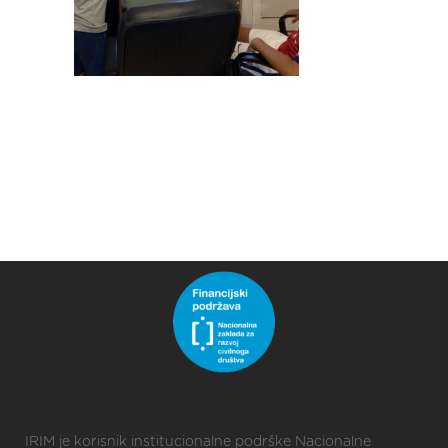
IRIM je korisnik institucionalne podrške Nacionalne