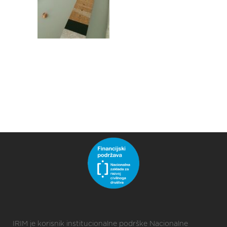
IRIM je korisnik institucionalne podrške Nacionalne