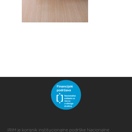
IRIM je korisnik institucionalne podrške Nacionalne