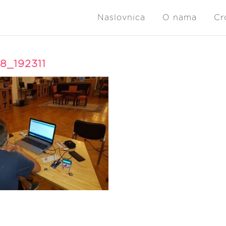
Naslovnica
O nama
Cr
8_192311