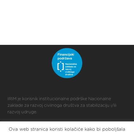
IRIM je korisnik institucionalne podrške Nacionalne
zaklade za razvoj civilnoga društva za stabilizaciju i/ili
razvoj udruge.
Ova web stranica koristi kolačiće kako bi poboljšala