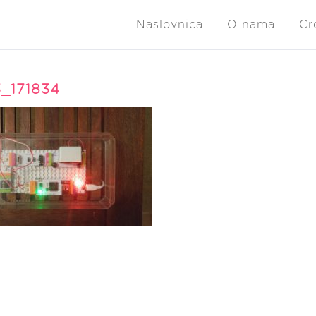
Naslovnica
O nama
Cr
3_171834