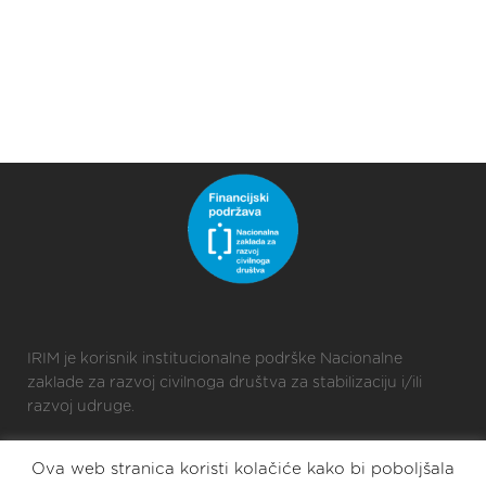
IRIM je korisnik institucionalne podrške Nacionalne
zaklade za razvoj civilnoga društva za stabilizaciju i/ili
razvoj udruge.
Ova web stranica koristi kolačiće kako bi poboljšala