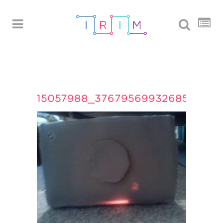
15057988_376795699326852_88