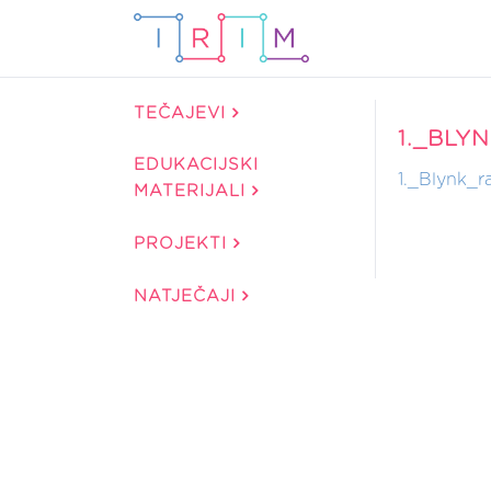
TEČAJEVI
1._BLY
EDUKACIJSKI
1._Blynk_r
MATERIJALI
PROJEKTI
NATJEČAJI