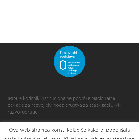
IRIM je korisnik institucionalne podrške Nacionalne
zaklade za razvoj civilnoga društva za stabilizaciju i/ili
razvoj udruge.
Ova web stranica koristi kolačiće kako bi poboljšala
2025 © Croatian Makers