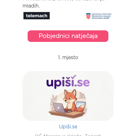
mladih.
Pobjednici natječaja
1. mjesto
Upiši.se