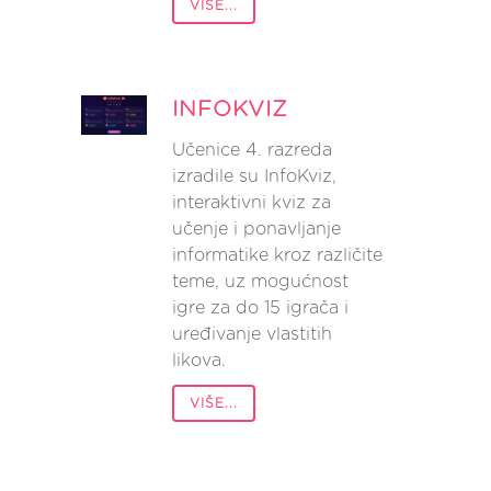
VIŠE...
INFOKVIZ
Učenice 4. razreda
izradile su InfoKviz,
interaktivni kviz za
učenje i ponavljanje
informatike kroz različite
teme, uz mogućnost
igre za do 15 igrača i
uređivanje vlastitih
likova.
VIŠE...