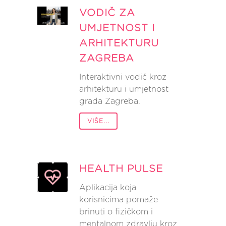
VODIČ ZA
UMJETNOST I
ARHITEKTURU
ZAGREBA
Interaktivni vodič kroz
arhitekturu i umjetnost
grada Zagreba.
VIŠE...
HEALTH PULSE
Aplikacija koja
korisnicima pomaže
brinuti o fizičkom i
mentalnom zdravlju kroz