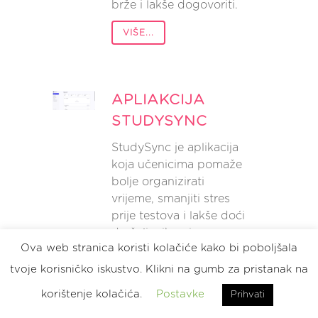
brže i lakše dogovoriti.
VIŠE...
APLIAKCIJA
STUDYSYNC
StudySync je aplikacija
koja učenicima pomaže
bolje organizirati
vrijeme, smanjiti stres
prije testova i lakše doći
do željenih ocjena.
Ova web stranica koristi kolačiće kako bi poboljšala
VIŠE...
tvoje korisničko iskustvo. Klikni na gumb za pristanak na
korištenje kolačića.
Postavke
Prihvati