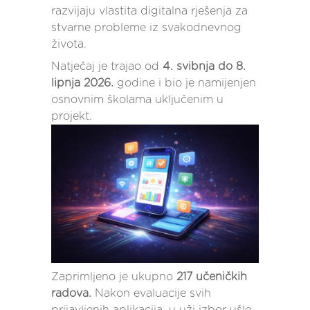
razvijaju vlastita digitalna rješenja za
stvarne probleme iz svakodnevnog
života.
Natječaj je trajao od
4. svibnja do 8.
lipnja 2026.
godine i bio je namijenjen
osnovnim školama uključenim u
projekt.
Zaprimljeno je ukupno
217 učeničkih
radova.
Nakon evaluacije svih
prijavljenih aplikacija, u uži izbor ušlo