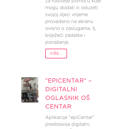
za roditelje pomoću koje
mogu dodati ili oduzeti
svojoj djeci vrijeme
provedeno na ekranu
ovisno o zaslugama, tj.
bilježeći zadatke i
ponašanje.
VIŠE...
“EPICENTAR” –
DIGITALNI
OGLASNIK OŠ
CENTAR
Aplikacija "epiCentar"
predstavlja digitalni