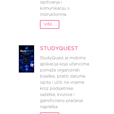
ispitivanja i
komunikaciju s
instruktorima.
VIŠE...
STUDYQUEST
StudyQuest je mobilna
aplikacija koja učenicima
pomaže organizirati
bilješke, pratiti datume
ispita i učiti na vrijeme
kroz podsjetnike,
sažetke, kvizove i
gamificirano praćenje
napretka.